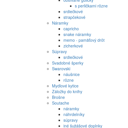
s perličkami rôzne
srdiečkové
strapčekové
Náramky
capricho
snake náramky
memo - pamäťový drôt
zicherkové
Súpravy
srdiečkové
Svadobné šperky
Swarovski
náušnice
rôzne
Mydlové kytice
Záložky do knihy
Brošne
Soutache
náramky
náhrdelníky
súpravy
iné šujtášové doplnky