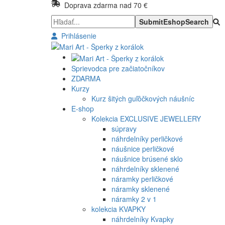
Doprava zdarma nad 70 €
Prihlásenie
Sprievodca pre začiatočníkov
ZDARMA
Kurzy
Kurz šitých guľôčkových náušníc
E-shop
Kolekcia EXCLUSIVE JEWELLERY
súpravy
náhrdelníky perličkové
náušnice perličkové
náušnice brúsené sklo
náhrdelníky sklenené
náramky perličkové
náramky sklenené
náramky 2 v 1
kolekcia KVAPKY
náhrdelníky Kvapky