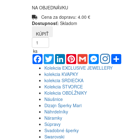
NA OBJEDNÁVKU
Cena za dopravu: 4.00 €
Dostupnosť:
Skladom
ks
Facebook
Twitter
LinkedIn
Pinterest
Gmail
Messenger
Share
Kolekcia EXCLUSIVE JEWELLERY
kolekcia KVAPKY
kolekcia SRDIEČKA
Kolekcia ŠTVORCE
Kolekcia OBDĹŽNIKY
Náušnice
Dizajn Šperky Mari
Náhrdelníky
Náramky
Súpravy
Svadobné šperky
Swarovski