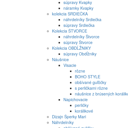
súpravy Kvapky
náramky Kvapky
kolekcia SRDIEČKA
náhrdelníky Srdiečka
súpravy Srdiečka
Kolekcia ŠTVORCE
náhrdelníky Štvorce
súpravy Štvorce
Kolekcia OBDĹŽNIKY
súpravy Obdĺžniky
Náušnice
Visacie
rôzne
BOHO STYLE
obšívané guľôčky
s perličkami rôzne
náušnice z brúsených korálik
Napichovacie
perličky
korálikové
Dizajn Šperky Mari
Náhrdelníky
obšívané guličky