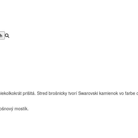
iekolkokrát prišitá. Stred brošnicky tvorí Swarovski kamienok vo farbe 
rošnový mostík.