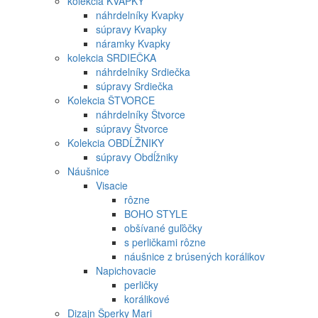
kolekcia KVAPKY
náhrdelníky Kvapky
súpravy Kvapky
náramky Kvapky
kolekcia SRDIEČKA
náhrdelníky Srdiečka
súpravy Srdiečka
Kolekcia ŠTVORCE
náhrdelníky Štvorce
súpravy Štvorce
Kolekcia OBDĹŽNIKY
súpravy Obdĺžniky
Náušnice
Visacie
rôzne
BOHO STYLE
obšívané guľôčky
s perličkami rôzne
náušnice z brúsených korálikov
Napichovacie
perličky
korálikové
Dizajn Šperky Mari