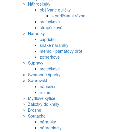
Náhrdelníky
obšívané guličky
s perličkami rôzne
srdiečkové
strapčekové
Náramky
capricho
snake náramky
memo - pamäťový drôt
zicherkové
Súpravy
srdiečkové
Svadobné šperky
Swarovski
náušnice
rôzne
Mydlové kytice
Záložky do knihy
Brošne
Soutache
náramky
náhrdelníky