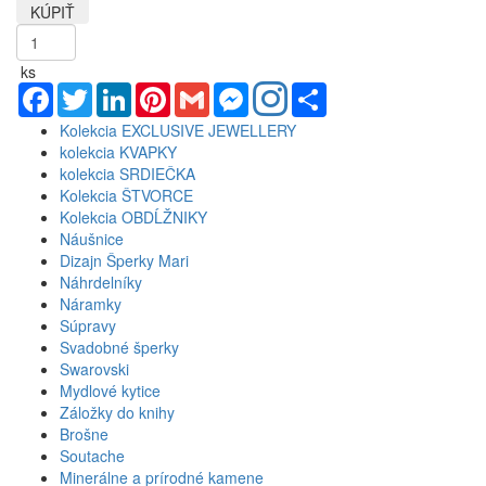
ks
Facebook
Twitter
LinkedIn
Pinterest
Gmail
Messenger
Share
Kolekcia EXCLUSIVE JEWELLERY
kolekcia KVAPKY
kolekcia SRDIEČKA
Kolekcia ŠTVORCE
Kolekcia OBDĹŽNIKY
Náušnice
Dizajn Šperky Mari
Náhrdelníky
Náramky
Súpravy
Svadobné šperky
Swarovski
Mydlové kytice
Záložky do knihy
Brošne
Soutache
Minerálne a prírodné kamene