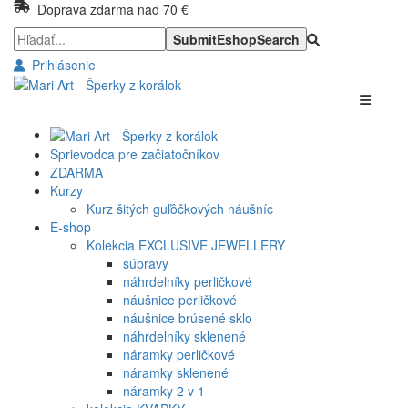
Doprava zdarma nad 70 €
Prihlásenie
Sprievodca pre začiatočníkov
ZDARMA
Kurzy
Kurz šitých guľôčkových náušníc
E-shop
Kolekcia EXCLUSIVE JEWELLERY
súpravy
náhrdelníky perličkové
náušnice perličkové
náušnice brúsené sklo
náhrdelníky sklenené
náramky perličkové
náramky sklenené
náramky 2 v 1