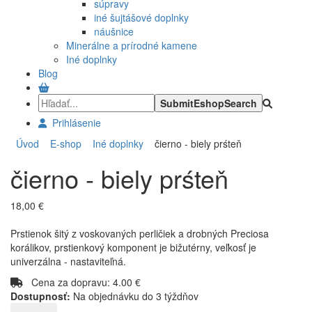
súpravy
iné šujtášové doplnky
náušnice
Minerálne a prírodné kamene
Iné doplnky
Blog
Prihlásenie
Úvod
E-shop
Iné doplnky
čierno - biely prśteň
čierno - biely prśteň
18,00 €
Prstienok šitý z voskovaných perličiek a drobných Preciosa
korálikov, prstienkový komponent je bižutérny, veľkosť je
univerzálna - nastaviteľná.
Cena za dopravu: 4.00 €
Dostupnosť:
Na objednávku do 3 týždňov