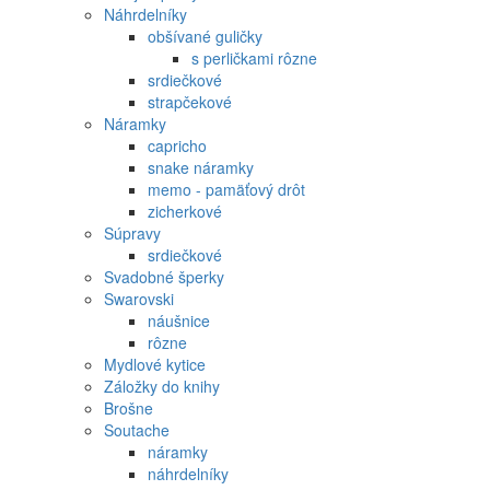
Náhrdelníky
obšívané guličky
s perličkami rôzne
srdiečkové
strapčekové
Náramky
capricho
snake náramky
memo - pamäťový drôt
zicherkové
Súpravy
srdiečkové
Svadobné šperky
Swarovski
náušnice
rôzne
Mydlové kytice
Záložky do knihy
Brošne
Soutache
náramky
náhrdelníky