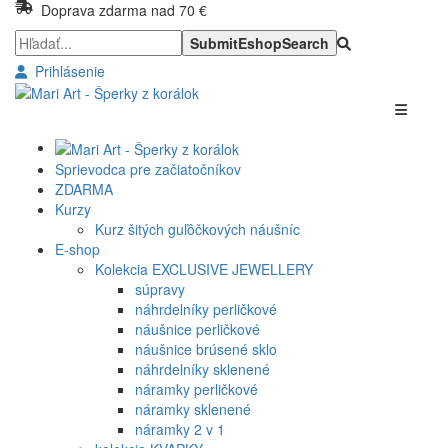
Doprava zdarma nad 70 €
Prihlásenie
Sprievodca pre začiatočníkov
ZDARMA
Kurzy
Kurz šitých guľôčkových náušníc
E-shop
Kolekcia EXCLUSIVE JEWELLERY
súpravy
náhrdelníky perličkové
náušnice perličkové
náušnice brúsené sklo
náhrdelníky sklenené
náramky perličkové
náramky sklenené
náramky 2 v 1