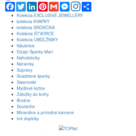
Facebook
Twitter
LinkedIn
Pinterest
Gmail
Messenger
Share
Kolekcia EXCLUSIVE JEWELLERY
kolekcia KVAPKY
kolekcia SRDIEČKA
Kolekcia ŠTVORCE
Kolekcia OBDĹŽNIKY
Náušnice
Dizajn Šperky Mari
Náhrdelníky
Náramky
Súpravy
Svadobné šperky
Swarovski
Mydlové kytice
Záložky do knihy
Brošne
Soutache
Minerálne a prírodné kamene
Iné doplnky