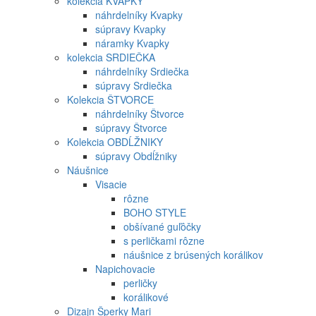
kolekcia KVAPKY
náhrdelníky Kvapky
súpravy Kvapky
náramky Kvapky
kolekcia SRDIEČKA
náhrdelníky Srdiečka
súpravy Srdiečka
Kolekcia ŠTVORCE
náhrdelníky Štvorce
súpravy Štvorce
Kolekcia OBDĹŽNIKY
súpravy Obdĺžniky
Náušnice
Visacie
rôzne
BOHO STYLE
obšívané guľôčky
s perličkami rôzne
náušnice z brúsených korálikov
Napichovacie
perličky
korálikové
Dizajn Šperky Mari