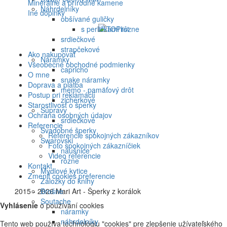
Minerálne a prírodné kamene
Náhrdelníky
Iné doplnky
obšívané guličky
s perličkami rôzne
srdiečkové
strapčekové
Ako nakupovať
Náramky
Všeobecné obchodné podmienky
capricho
O mne
snake náramky
Doprava a platba
memo - pamäťový drôt
Postup pri reklamácií
zicherkové
Starostlivosť o šperky
Súpravy
Ochrana osobných údajov
srdiečkové
Referencie
Svadobné šperky
Referencie spokojných zákazníkov
Swarovski
Foto spokojných zákazníčiek
náušnice
Video referencie
rôzne
Kontakt
Mydlové kytice
Zmeniť cookies preferencie
Záložky do knihy
Brošne
©
2015 - 2026 Mari Art - Šperky z korálok
Soutache
Vyhlásenie
o používaní cookies
náramky
náhrdelníky
Tento web používa technológiu "cookies" pre zlepšenie užívateľského