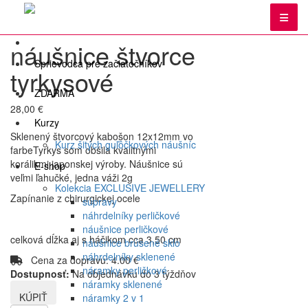
Úvod
E-shop
Kolekcia ŠTVORCE
náušnice štvorce
tyrkysové
náušnice štvorce
Sprievodca pre začiatočníkov
tyrkysové
ZDARMA
28,00 €
Kurzy
Sklenený štvorcový kabošon 12x12mm vo
Kurz šitých guľôčkových náušníc
farbeTyrkys som obšila kvalitnými
korálikmi japonskej výroby. Náušnice sú
E-shop
veľmi ľahučké, jedna váži 2g
Kolekcia EXCLUSIVE JEWELLERY
Zapínanie z chirurgickej ocele
súpravy
náhrdelníky perličkové
náušnice perličkové
celková dĺžka aj s háčikom cca 3,50 cm
náušnice brúsené sklo
náhrdelníky sklenené
Cena za dopravu: 4.00 €
náramky perličkové
Dostupnosť:
Na objednávku do 3 týždňov
náramky sklenené
náramky 2 v 1