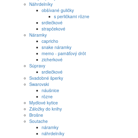
Náhrdelníky
obšívané guličky
s perličkami rôzne
srdiečkové
strapčekové
Náramky
capricho
snake náramky
memo - pamäťový drôt
zicherkové
Súpravy
srdiečkové
Svadobné šperky
Swarovski
náušnice
rôzne
Mydlové kytice
Záložky do knihy
Brošne
Soutache
náramky
náhrdelníky