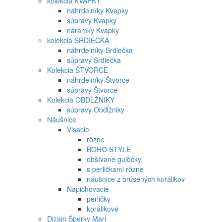
kolekcia KVAPKY
náhrdelníky Kvapky
súpravy Kvapky
náramky Kvapky
kolekcia SRDIEČKA
náhrdelníky Srdiečka
súpravy Srdiečka
Kolekcia ŠTVORCE
náhrdelníky Štvorce
súpravy Štvorce
Kolekcia OBDĹŽNIKY
súpravy Obdĺžniky
Náušnice
Visacie
rôzne
BOHO STYLE
obšívané guľôčky
s perličkami rôzne
náušnice z brúsených korálikov
Napichovacie
perličky
korálikové
Dizajn Šperky Mari