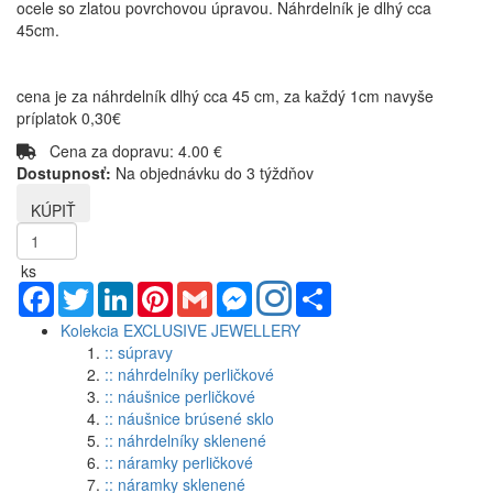
ocele so zlatou povrchovou úpravou. Náhrdelník je dlhý cca
45cm.
cena je za náhrdelník dlhý cca 45 cm, za každý 1cm navyše
príplatok 0,30€
Cena za dopravu: 4.00 €
Dostupnosť:
Na objednávku do 3 týždňov
ks
Facebook
Twitter
LinkedIn
Pinterest
Gmail
Messenger
Share
Kolekcia EXCLUSIVE JEWELLERY
:: súpravy
:: náhrdelníky perličkové
:: náušnice perličkové
:: náušnice brúsené sklo
:: náhrdelníky sklenené
:: náramky perličkové
:: náramky sklenené