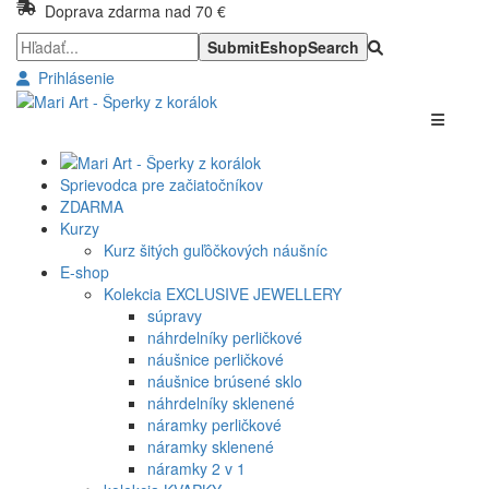
Doprava zdarma nad 70 €
Prihlásenie
Sprievodca pre začiatočníkov
ZDARMA
Kurzy
Kurz šitých guľôčkových náušníc
E-shop
Kolekcia EXCLUSIVE JEWELLERY
súpravy
náhrdelníky perličkové
náušnice perličkové
náušnice brúsené sklo
náhrdelníky sklenené
náramky perličkové
náramky sklenené
náramky 2 v 1