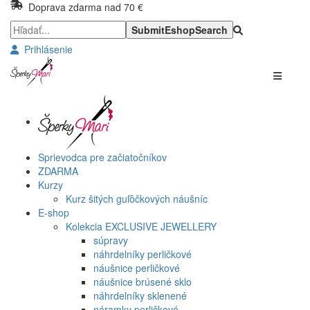
Doprava zdarma nad 70 €
Prihlásenie
Sprievodca pre začiatočníkov
ZDARMA
Kurzy
Kurz šitých guľôčkových náušníc
E-shop
Kolekcia EXCLUSIVE JEWELLERY
súpravy
náhrdelníky perličkové
náušnice perličkové
náušnice brúsené sklo
náhrdelníky sklenené
náramky perličkové