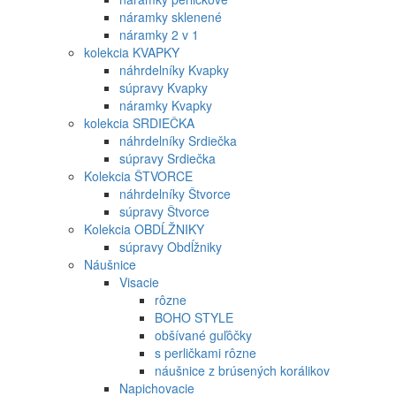
náramky sklenené
náramky 2 v 1
kolekcia KVAPKY
náhrdelníky Kvapky
súpravy Kvapky
náramky Kvapky
kolekcia SRDIEČKA
náhrdelníky Srdiečka
súpravy Srdiečka
Kolekcia ŠTVORCE
náhrdelníky Štvorce
súpravy Štvorce
Kolekcia OBDĹŽNIKY
súpravy Obdĺžniky
Náušnice
Visacie
rôzne
BOHO STYLE
obšívané guľôčky
s perličkami rôzne
náušnice z brúsených korálikov
Napichovacie