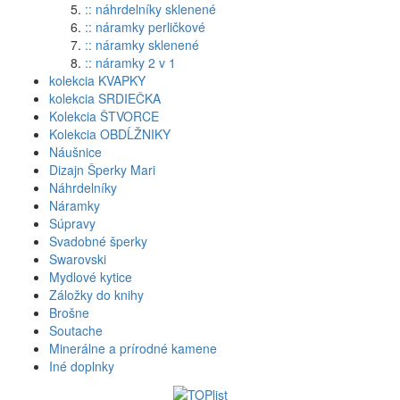
:: náhrdelníky sklenené
:: náramky perličkové
:: náramky sklenené
:: náramky 2 v 1
kolekcia KVAPKY
kolekcia SRDIEČKA
Kolekcia ŠTVORCE
Kolekcia OBDĹŽNIKY
Náušnice
Dizajn Šperky Mari
Náhrdelníky
Náramky
Súpravy
Svadobné šperky
Swarovski
Mydlové kytice
Záložky do knihy
Brošne
Soutache
Minerálne a prírodné kamene
Iné doplnky