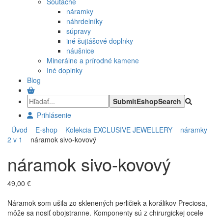
Soutache
náramky
náhrdelníky
súpravy
iné šujtášové doplnky
náušnice
Minerálne a prírodné kamene
Iné doplnky
Blog
Prihlásenie
Úvod
E-shop
Kolekcia EXCLUSIVE JEWELLERY
náramky
2 v 1
náramok sivo-kovový
náramok sivo-kovový
49,00 €
Náramok som ušila zo sklenených perličiek a korálikov Preciosa,
môže sa nosiť obojstranne. Komponenty sú z chirurgickej ocele