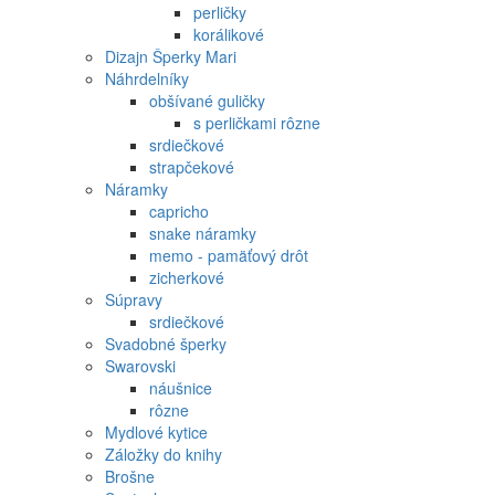
perličky
korálikové
Dizajn Šperky Mari
Náhrdelníky
obšívané guličky
s perličkami rôzne
srdiečkové
strapčekové
Náramky
capricho
snake náramky
memo - pamäťový drôt
zicherkové
Súpravy
srdiečkové
Svadobné šperky
Swarovski
náušnice
rôzne
Mydlové kytice
Záložky do knihy
Brošne