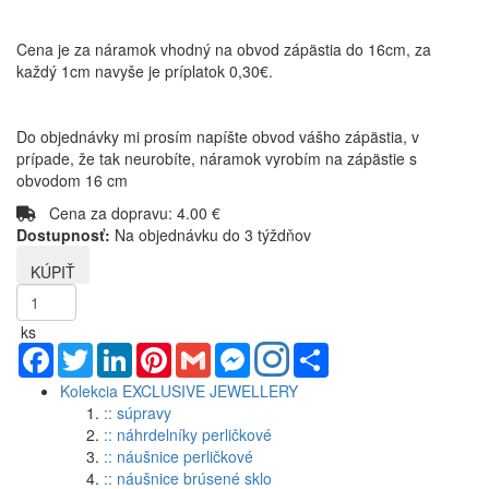
Cena je za náramok vhodný na obvod zápästia do 16cm, za
každý 1cm navyše je príplatok 0,30€.
Do objednávky mi prosím napíšte obvod vášho zápästia, v
prípade, že tak neurobíte, náramok vyrobím na zápästie s
obvodom 16 cm
Cena za dopravu: 4.00 €
Dostupnosť:
Na objednávku do 3 týždňov
ks
Facebook
Twitter
LinkedIn
Pinterest
Gmail
Messenger
Share
Kolekcia EXCLUSIVE JEWELLERY
:: súpravy
:: náhrdelníky perličkové
:: náušnice perličkové
:: náušnice brúsené sklo