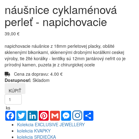
náušnice cyklaménová
perleť - napichovacie
39,00 €
napichovacie náušnice z 18mm perletovej placky, obšité
sklenenými bikonkami, sklenenými drobnými korálikmi ceskej
výroby, tie žlté korálky - lentilky sú 12mm jantárový nefrit co je
prírodný kamen, puzeta je z chirurgickej ocele
Cena za dopravu: 4.00 €
Dostupnosť:
Skladom
ks
Facebook
Twitter
LinkedIn
Pinterest
Gmail
Messenger
Share
Kolekcia EXCLUSIVE JEWELLERY
kolekcia KVAPKY
kolekcia SRDIEČKA