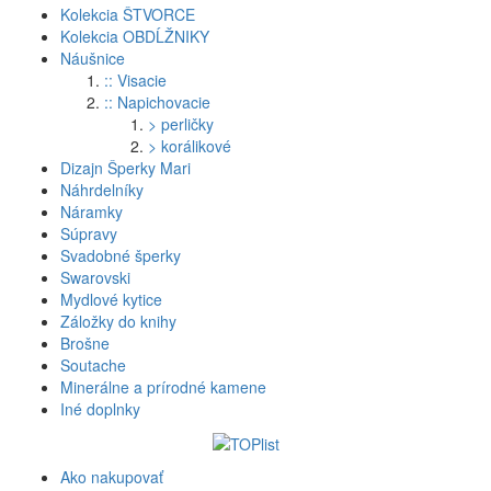
Kolekcia ŠTVORCE
Kolekcia OBDĹŽNIKY
Náušnice
:: Visacie
:: Napichovacie
> perličky
> korálikové
Dizajn Šperky Mari
Náhrdelníky
Náramky
Súpravy
Svadobné šperky
Swarovski
Mydlové kytice
Záložky do knihy
Brošne
Soutache
Minerálne a prírodné kamene
Iné doplnky
Ako nakupovať