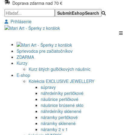
Doprava zdarma nad 70 €
Prihlásenie
Sprievodca pre začiatočníkov
ZDARMA
Kurzy
Kurz šitých guľôčkových náušníc
E-shop
Kolekcia EXCLUSIVE JEWELLERY
súpravy
náhrdelníky perličkové
náušnice perličkové
náušnice brúsené sklo
náhrdelníky sklenené
náramky perličkové
náramky sklenené
náramky 2 v 1