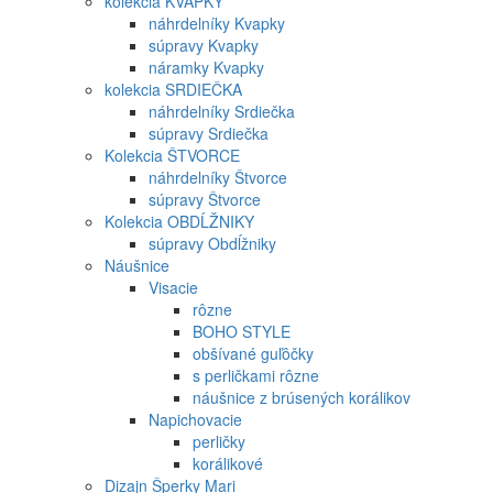
kolekcia KVAPKY
náhrdelníky Kvapky
súpravy Kvapky
náramky Kvapky
kolekcia SRDIEČKA
náhrdelníky Srdiečka
súpravy Srdiečka
Kolekcia ŠTVORCE
náhrdelníky Štvorce
súpravy Štvorce
Kolekcia OBDĹŽNIKY
súpravy Obdĺžniky
Náušnice
Visacie
rôzne
BOHO STYLE
obšívané guľôčky
s perličkami rôzne
náušnice z brúsených korálikov
Napichovacie
perličky
korálikové
Dizajn Šperky Mari