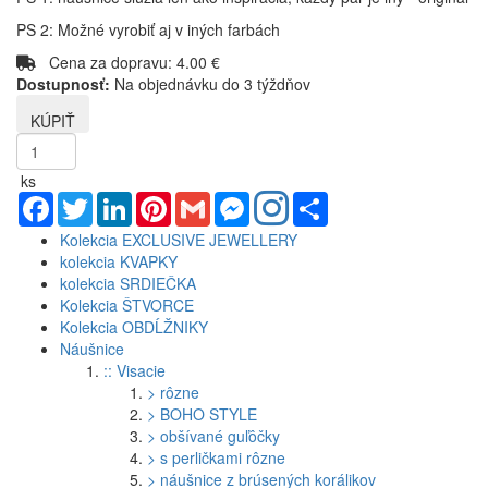
PS 2: Možné vyrobiť aj v iných farbách
Cena za dopravu: 4.00 €
Dostupnosť:
Na objednávku do 3 týždňov
ks
Facebook
Twitter
LinkedIn
Pinterest
Gmail
Messenger
Share
Kolekcia EXCLUSIVE JEWELLERY
kolekcia KVAPKY
kolekcia SRDIEČKA
Kolekcia ŠTVORCE
Kolekcia OBDĹŽNIKY
Náušnice
:: Visacie
> rôzne
> BOHO STYLE
> obšívané guľôčky
> s perličkami rôzne
> náušnice z brúsených korálikov