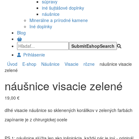
súpravy
iné šujtášové doplnky
náušnice
Minerálne a prírodné kamene
Iné doplnky
Blog
Prihlásenie
Úvod
E-shop
Náušnice
Visacie
rôzne
náušnice visacie
zelené
náušnice visacie zelené
19,00 €
dlhé visacie náušnice so sklenených korálikov v zelených farbách
zapínanie je z chirurgickej ocele
PS 1: náušnice slúžia len ako inšpirácia, každý pár je iný - originál