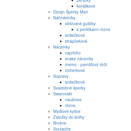
perličky
korálikové
Dizajn Šperky Mari
Náhrdelníky
obšívané guličky
s perličkami rôzne
srdiečkové
strapčekové
Náramky
capricho
snake náramky
memo - pamäťový drôt
zicherkové
Súpravy
srdiečkové
Svadobné šperky
Swarovski
náušnice
rôzne
Mydlové kytice
Záložky do knihy
Brošne
Soutache