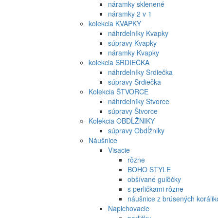
náramky sklenené
náramky 2 v 1
kolekcia KVAPKY
náhrdelníky Kvapky
súpravy Kvapky
náramky Kvapky
kolekcia SRDIEČKA
náhrdelníky Srdiečka
súpravy Srdiečka
Kolekcia ŠTVORCE
náhrdelníky Štvorce
súpravy Štvorce
Kolekcia OBDĹŽNIKY
súpravy Obdĺžniky
Náušnice
Visacie
rôzne
BOHO STYLE
obšívané guľôčky
s perličkami rôzne
náušnice z brúsených korálik
Napichovacie