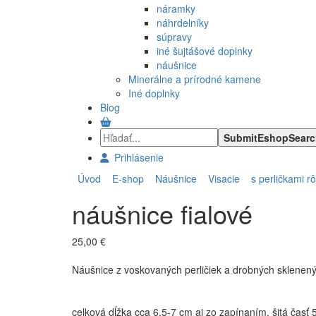
náramky
náhrdelníky
súpravy
iné šujtášové doplnky
náušnice
Minerálne a prírodné kamene
Iné doplnky
Blog
Prihlásenie
Úvod
E-shop
Náušnice
Visacie
s perličkami r
náušnice fialové
25,00 €
Náušnice z voskovaných perličiek a drobných sklenených
celková dĺžka cca 6,5-7 cm aj zo zapínaním,
šitá časť 