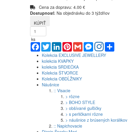
Cena za dopravu: 4.00 €
Dostupnosť:
Na objednávku do 3 týždňov
ks
Facebook
Twitter
LinkedIn
Pinterest
Gmail
Messenger
Share
Kolekcia EXCLUSIVE JEWELLERY
kolekcia KVAPKY
kolekcia SRDIEČKA
Kolekcia ŠTVORCE
Kolekcia OBDĹŽNIKY
Náušnice
:: Visacie
> rôzne
> BOHO STYLE
> obšívané guľôčky
> s perličkami rôzne
> náušnice z brúsených korálikov
:: Napichovacie
Dizajn Šperky Mari