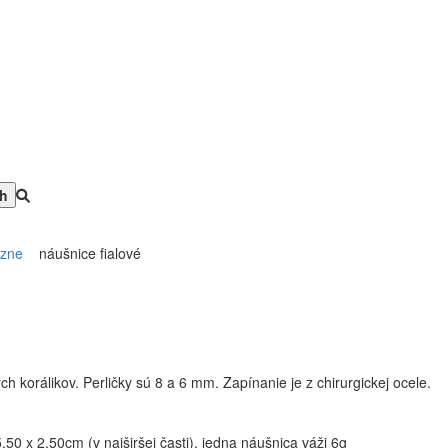
ôzne
náušnice fialové
 korálikov. Perličky sú 8 a 6 mm. Zapínanie je z chirurgickej ocele.
5,50 x 2,50cm (v najširšej časti), jedna náušnica váži 6g