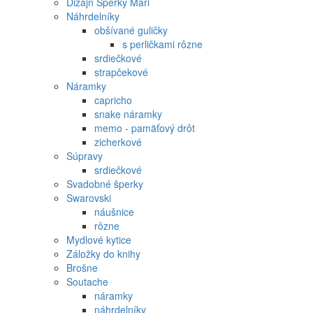
Dizajn Šperky Mari
Náhrdelníky
obšívané guličky
s perličkami rôzne
srdiečkové
strapčekové
Náramky
capricho
snake náramky
memo - pamäťový drôt
zicherkové
Súpravy
srdiečkové
Svadobné šperky
Swarovski
náušnice
rôzne
Mydlové kytice
Záložky do knihy
Brošne
Soutache
náramky
náhrdelníky