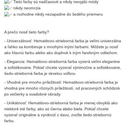
Tieto farby sú nadčasové a nikdy nevyjdú módy
nikdy neomrzia
a rozhodne nikdy nezapadne do šedého priemeru
A prečo nosiť tieto farby?
- Univerzálnosť: Hematitovo-strieborná farba je veľmi univerzálna
a ľahko sa kombinuje s mnohými inými farbami. Môžete ju nosiť
ako hlavnú farbu alebo ako doplnok k iným farebným odtieňom.
-
Elegancia: Hematitovo-strieborná farba vyzerá veľmi elegantne
a sofistikovane. Pokiaľ chcete vyzerať výnimočne a sofistikovane,
šedo-strieborná farba je skvelou voľbou
-
Vhodné pre mnoho príležitostí: Hematitovo-strieborná farba je
vhodná pre mnoho rôznych príležitostí, od pracovných schôdzok
po večierky a svadobné obrady.
-
Unikátnosť: Hematitovo-strieborná farba je menej obvyklá ako
niektoré iné farby, ako sú čierna alebo biela. Pokiaľ chcete
vyzerať originálne a vyniknúť z davu, zvoľte šedo-striebornú
farbu.