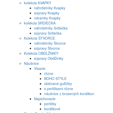
kolekcia KVAPKY
náhrdelníky Kvapky
súpravy Kvapky
náramky Kvapky
kolekcia SRDIEČKA
náhrdelníky Srdiečka
súpravy Srdiečka
Kolekcia ŠTVORCE
náhrdelníky Štvorce
súpravy Štvorce
Kolekcia OBDĹŽNIKY
súpravy Obdĺžniky
Náušnice
Visacie
rôzne
BOHO STYLE
obšívané guľôčky
s perličkami rôzne
náušnice z brúsených korálikov
Napichovacie
perličky
korálikové