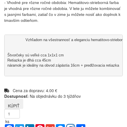
-
Vhodné pre rôzne ročné obdobia: Hematitovo-strieborná farba
je vhodná pre rôzne ročné obdobia. V lete ju môžete kombinovať
s jasnými farbami, zatiaľ čo v zime ju môžete nosiť ako doplnok k
tmavším odtieňom.
Vzhľadom na všestrannosť a eleganciu hematitovo-striebornej f
Štvorčeky sú veľké cca 1x1x1 cm

Retiazka je dlhá cca 45cm

náramok je ideálny na obvod zápästia 16cm + predlžovacia retiazka

Cena za dopravu: 4.00 €
Dostupnosť:
Na objednávku do 3 týždňov
ks
Facebook
Twitter
LinkedIn
Pinterest
Gmail
Messenger
Share