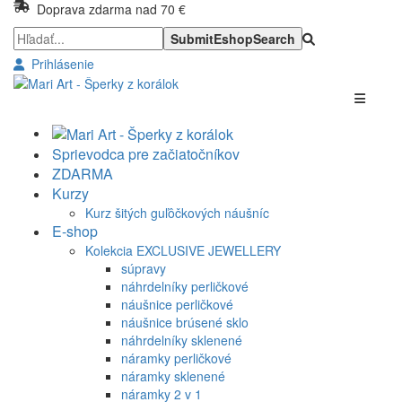
Doprava zdarma nad 70 €
Prihlásenie
Sprievodca pre začiatočníkov
ZDARMA
Kurzy
Kurz šitých guľôčkových náušníc
E-shop
Kolekcia EXCLUSIVE JEWELLERY
súpravy
náhrdelníky perličkové
náušnice perličkové
náušnice brúsené sklo
náhrdelníky sklenené
náramky perličkové
náramky sklenené
náramky 2 v 1