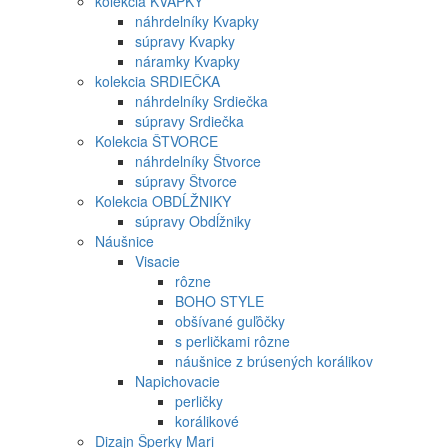
kolekcia KVAPKY
náhrdelníky Kvapky
súpravy Kvapky
náramky Kvapky
kolekcia SRDIEČKA
náhrdelníky Srdiečka
súpravy Srdiečka
Kolekcia ŠTVORCE
náhrdelníky Štvorce
súpravy Štvorce
Kolekcia OBDĹŽNIKY
súpravy Obdĺžniky
Náušnice
Visacie
rôzne
BOHO STYLE
obšívané guľôčky
s perličkami rôzne
náušnice z brúsených korálikov
Napichovacie
perličky
korálikové
Dizajn Šperky Mari