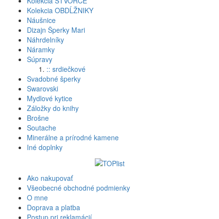
Kolekcia ŠTVORCE
Kolekcia OBDĹŽNIKY
Náušnice
Dizajn Šperky Mari
Náhrdelníky
Náramky
Súpravy
:: srdiečkové
Svadobné šperky
Swarovski
Mydlové kytice
Záložky do knihy
Brošne
Soutache
Minerálne a prírodné kamene
Iné doplnky
Ako nakupovať
Všeobecné obchodné podmienky
O mne
Doprava a platba
Postup pri reklamácií