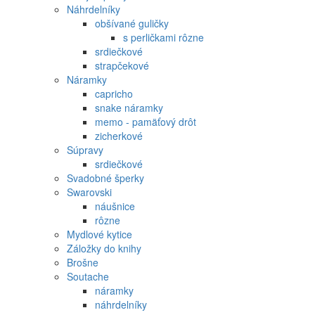
Náhrdelníky
obšívané guličky
s perličkami rôzne
srdiečkové
strapčekové
Náramky
capricho
snake náramky
memo - pamäťový drôt
zicherkové
Súpravy
srdiečkové
Svadobné šperky
Swarovski
náušnice
rôzne
Mydlové kytice
Záložky do knihy
Brošne
Soutache
náramky
náhrdelníky