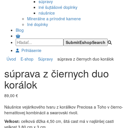
súpravy
iné šujtášové doplnky
náušnice
Minerálne a prírodné kamene
Iné doplnky
Blog
Prihlásenie
Úvod
E-shop
Súpravy
súprava z čiernych duo korálok
súprava z čiernych duo
korálok
89,00 €
Náušnice vejárikového tvaru z korálikov Preciosa a Toho v čierno-
hematitovej kombinácii a swarovski rivoli.
Velkost:
celková dlžka 4,50 cm, šitá cast má v najširšej casti
velkost 3,80 cm x 3 cm