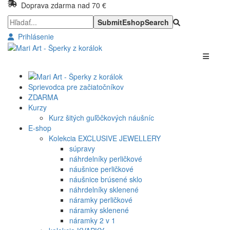
Doprava zdarma nad 70 €
Prihlásenie
Sprievodca pre začiatočníkov
ZDARMA
Kurzy
Kurz šitých guľôčkových náušníc
E-shop
Kolekcia EXCLUSIVE JEWELLERY
súpravy
náhrdelníky perličkové
náušnice perličkové
náušnice brúsené sklo
náhrdelníky sklenené
náramky perličkové
náramky sklenené
náramky 2 v 1