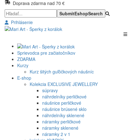
Doprava zdarma nad 70 €
Prihlásenie
Sprievodca pre začiatočníkov
ZDARMA
Kurzy
Kurz šitých guľôčkových náušníc
E-shop
Kolekcia EXCLUSIVE JEWELLERY
súpravy
náhrdelníky perličkové
náušnice perličkové
náušnice brúsené sklo
náhrdelníky sklenené
náramky perličkové
náramky sklenené
náramky 2 v 1