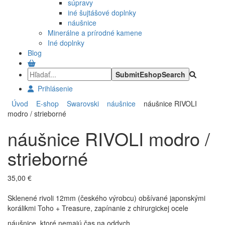
súpravy
iné šujtášové doplnky
náušnice
Minerálne a prírodné kamene
Iné doplnky
Blog
Prihlásenie
Úvod
E-shop
Swarovski
náušnice
náušnice RIVOLI
modro / strieborné
náušnice RIVOLI modro /
strieborné
35,00 €
Sklenené rivoli 12mm (českého výrobcu) obšívané japonskými
korálikmi Toho + Treasure, zapínanie z chirurgickej ocele
náušnice, ktoré nemajú čas na oddych