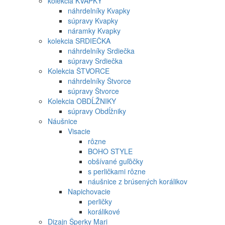
kolekcia KVAPKY
náhrdelníky Kvapky
súpravy Kvapky
náramky Kvapky
kolekcia SRDIEČKA
náhrdelníky Srdiečka
súpravy Srdiečka
Kolekcia ŠTVORCE
náhrdelníky Štvorce
súpravy Štvorce
Kolekcia OBDĹŽNIKY
súpravy Obdĺžniky
Náušnice
Visacie
rôzne
BOHO STYLE
obšívané guľôčky
s perličkami rôzne
náušnice z brúsených korálikov
Napichovacie
perličky
korálikové
Dizajn Šperky Mari