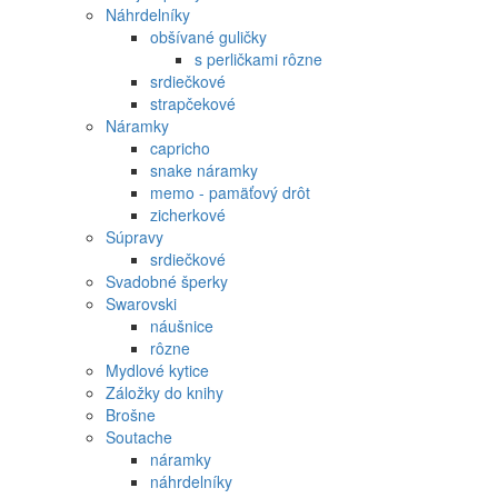
Náhrdelníky
obšívané guličky
s perličkami rôzne
srdiečkové
strapčekové
Náramky
capricho
snake náramky
memo - pamäťový drôt
zicherkové
Súpravy
srdiečkové
Svadobné šperky
Swarovski
náušnice
rôzne
Mydlové kytice
Záložky do knihy
Brošne
Soutache
náramky
náhrdelníky