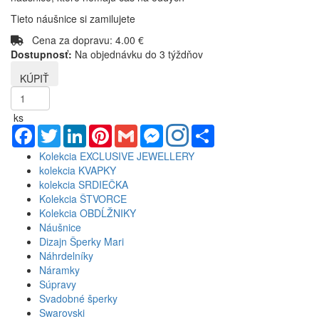
Tieto náušnice si zamilujete
Cena za dopravu: 4.00 €
Dostupnosť:
Na objednávku do 3 týždňov
ks
Facebook
Twitter
LinkedIn
Pinterest
Gmail
Messenger
Share
Kolekcia EXCLUSIVE JEWELLERY
kolekcia KVAPKY
kolekcia SRDIEČKA
Kolekcia ŠTVORCE
Kolekcia OBDĹŽNIKY
Náušnice
Dizajn Šperky Mari
Náhrdelníky
Náramky
Súpravy
Svadobné šperky
Swarovski